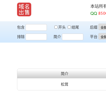
本站所
QQ
包含
开头
结尾
后缀
排除
简介
平台
简介
松茸