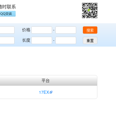
随时联系
价格
-
搜索
长度
-
重置
平台
17EX