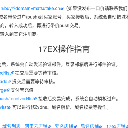
in/buy/?domain=matsutake.cn
（如果没发布一口价请联系我们带
把域名带价过户(push)到买家账号，买家接收后，系统会自动把
商，转入成功后，再进行带价push交易。
转入到其它注册商。
17EX操作指南
功后，系统会自动发送验证邮件，登录邮箱后进行邮件验证。
d/list
提交后需要等待审核。
/add
提交后需要等待审核。
rge
支付宝充值
ush/received/list
接收后交易完成，系统会自动模板过户。
list
可以进行修改dns、域名解析、域名续费等操作。
域名列表
阿里云店铺
爱名店铺
易名店铺
17ex店铺